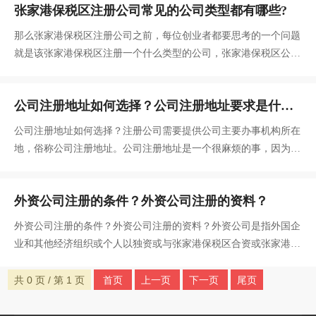
张家港保税区注册公司常见的公司类型都有哪些?
为大家说明查询企业工商注册信息的操作流程。
那么张家港保税区注册公司之前，每位创业者都要思考的一个问题
就是该张家港保税区注册一个什么类型的公司，张家港保税区公司
的类型不同，收益也是不一样的，如果创业者想要张家港保税区注
册公司，该注册一个什么类型的呢？
公司注册地址如何选择？公司注册地址要求是什
么？
公司注册地址如何选择？注册公司需要提供公司主要办事机构所在
地，俗称公司注册地址。公司注册地址是一个很麻烦的事，因为有
的公司类型对地址要求特别严格，而且地址也是有很多的类型。公
司注册地址要求是什么？
外资公司注册的条件？外资公司注册的资料？
外资公司注册的条件？外资公司注册的资料？外资公司是指外国企
业和其他经济组织或个人以独资或与张家港保税区合资或张家港保
税区方式在中国境内投资，并依照中国法律设立的能独立承担民事
责任的企业法人。
共 0 页 / 第 1 页
首页
上一页
下一页
尾页