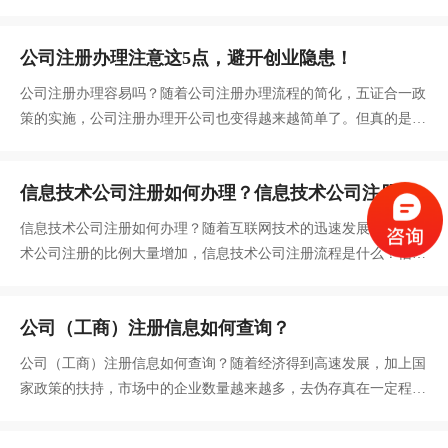
额，并在公司登记机关依法登记。工商营业执照上的注册资金怎么
写？
公司注册办理注意这5点，避开创业隐患！
公司注册办理容易吗？随着公司注册办理流程的简化，五证合一政
策的实施，公司注册办理开公司也变得越来越简单了。但真的是这
样的吗？据统计，去年平均每天新登记企业1 2万户，换个角度思
考，每天大约有1 2万人注册公司，开启创业之路。是很多人出师
信息技术公司注册如何办理？信息技术公司注册流
不利，并没有走好创业第一步，导致为以后的发展埋下大隐患。
程是什么？
信息技术公司注册如何办理？随着互联网技术的迅速发展，信息技
术公司注册的比例大量增加，信息技术公司注册流程是什么？信息
技术公司注册跟一般的公司注册有什么区别吗？
公司（工商）注册信息如何查询？
公司（工商）注册信息如何查询？随着经济得到高速发展，加上国
家政策的扶持，市场中的企业数量越来越多，去伪存真在一定程度
上成为每个人必备技能，正确辨别企业的真假可以避免各种入坑。
究竟如何辨别企业是否正规呢？公司注册信息查询快速解决，简单