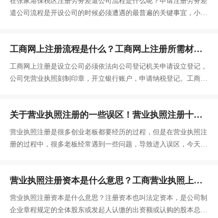
在张家港保税区注册劳务差遣公司流程是什么呢？申请注册劳务差
遣公司流程是开设公司的时候必须遭遇的最普遍的关键事宜，小编
向想创建公司的盆友
工商网上注册流程是什么？工商网上注册所需材
料？
工商网上注册是设立公司必须依法向公司登记机关申请设立登记，
公司凭营业执照刻制印章，开立银行账户，申请纳税登记。工商网
上注册流程是什么？工商网上注册所需材料是什么？
关于营业执照注册的一些误区！营业执照注册十大
问题！
营业执照注册是很多创业老板都要经历的过程，但是在营业执照注
册的过程中，很多老板经常遇到一些问题，导致进入误区，今天颜
会计小编针对“营业执照注册”的误区问题进行解答，仅供参考：
营业执照注册资本是什么意思？工商营业执照上的
注册资金怎么写？
营业执照注册资本是什么意思？注册资本也叫法定资本，是公司制
企业章程规定的全体股东或发起人认缴的出资额或认购的股本总